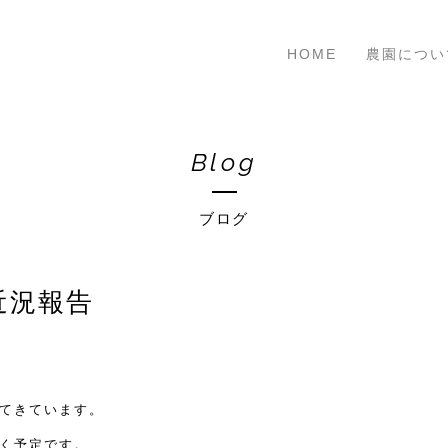
HOME
農園につい
Blog
ブログ
り近況報告
てきています。
く予定です。